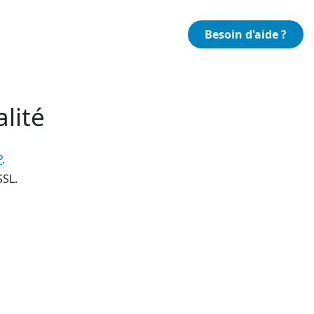
Besoin d'aide ?
lité
P
.
SSL.